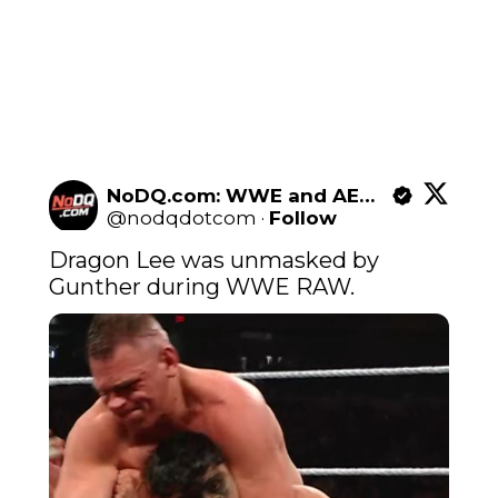
NoDQ.com: WWE and AEW news
@
nodqdotcom
·
Follow
Dragon Lee was unmasked by 
Gunther during WWE RAW.