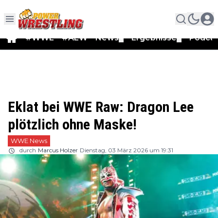
#WWE
#AEW
News
Ergebnisse
Podca
▼
▼
Eklat bei WWE Raw: Dragon Lee
plötzlich ohne Maske!
WWE News
durch
Marcus Holzer
Dienstag, 03 März 2026 um 19:31