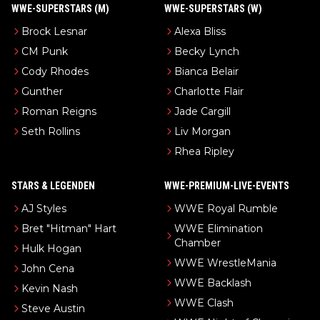
WWE-SUPERSTARS (M)
WWE-SUPERSTARS (W)
Brock Lesnar
Alexa Bliss
CM Punk
Becky Lynch
Cody Rhodes
Bianca Belair
Gunther
Charlotte Flair
Roman Reigns
Jade Cargill
Seth Rollins
Liv Morgan
Rhea Ripley
STARS & LEGENDEN
WWE-PREMIUM-LIVE-EVENTS
AJ Styles
WWE Royal Rumble
Bret "Hitman" Hart
WWE Elimination
Chamber
Hulk Hogan
WWE WrestleMania
John Cena
WWE Backlash
Kevin Nash
WWE Clash
Steve Austin