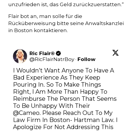
unzufrieden ist, das Geld zurückzuerstatten.“
Flair bot an, man solle für die
Rücküberweisung bitte seine Anwaltskanzlei
in Boston kontaktieren.
Ric Flair®
@
RicFlairNatrBoy
·
Follow
I Wouldn’t Want Anyone To Have A 
Bad Experience As They Keep 
Pouring In. So To Make Things 
Right, I Am More Than Happy To 
Reimburse The Person That Seems 
To Be Unhappy With Their 
@Cameo
. Please Reach Out To My 
Law Firm In Boston- Hartman Law. I 
Apologize For Not Addressing This