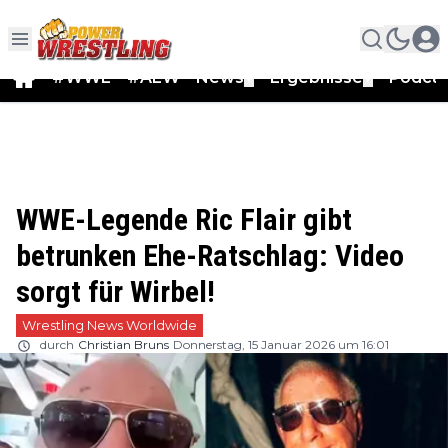
#WWE
#AEW
News
Ergebnisse
Podca
▼
▼
WWE-Legende Ric Flair gibt
betrunken Ehe-Ratschlag: Video
sorgt für Wirbel!
Wrestling News Worldwide
durch
Christian Bruns
Donnerstag, 15 Januar 2026 um 16:01