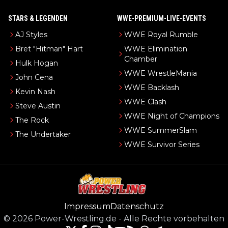
STARS & LEGENDEN
WWE-PREMIUM-LIVE-EVENTS
AJ Styles
WWE Royal Rumble
Bret "Hitman" Hart
WWE Elimination
Chamber
Hulk Hogan
WWE WrestleMania
John Cena
WWE Backlash
Kevin Nash
WWE Clash
Steve Austin
WWE Night of Champions
The Rock
WWE SummerSlam
The Undertaker
WWE Survivor Series
Impressum
Datenschutz
©
2026
Power-Wrestling.de
-
Alle Rechte vorbehalten