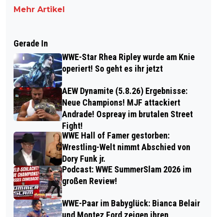
Mehr Artikel
Gerade In
WWE-Star Rhea Ripley wurde am Knie
operiert! So geht es ihr jetzt
AEW Dynamite (5.8.26) Ergebnisse:
Neue Champions! MJF attackiert
Andrade! Ospreay im brutalen Street
Fight!
WWE Hall of Famer gestorben:
Wrestling-Welt nimmt Abschied von
Dory Funk jr.
Podcast: WWE SummerSlam 2026 im
großen Review!
WWE-Paar im Babyglück: Bianca Belair
und Montez Ford zeigen ihren