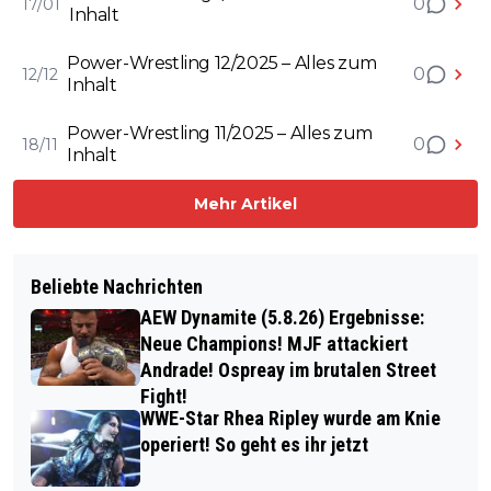
0
17/01
Inhalt
Power-Wrestling 12/2025 – Alles zum
0
12/12
Inhalt
Power-Wrestling 11/2025 – Alles zum
0
18/11
Inhalt
Mehr Artikel
Beliebte Nachrichten
AEW Dynamite (5.8.26) Ergebnisse:
Neue Champions! MJF attackiert
Andrade! Ospreay im brutalen Street
Fight!
WWE-Star Rhea Ripley wurde am Knie
operiert! So geht es ihr jetzt