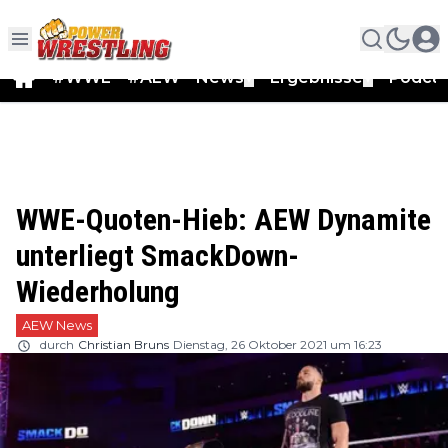
#WWE
#AEW
News
Ergebnisse
Podca
▼
▼
WWE-Quoten-Hieb: AEW Dynamite
unterliegt SmackDown-
Wiederholung
AEW News
durch
Christian Bruns
Dienstag, 26 Oktober 2021 um 16:23