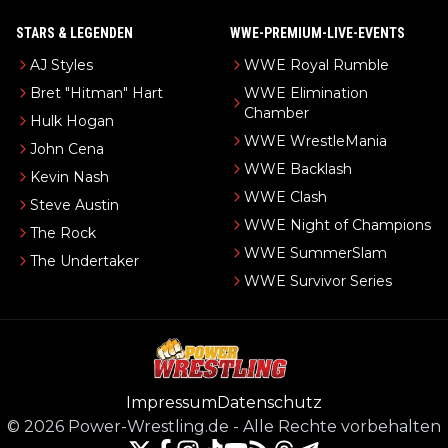
STARS & LEGENDEN
WWE-PREMIUM-LIVE-EVENTS
AJ Styles
WWE Royal Rumble
Bret "Hitman" Hart
WWE Elimination
Chamber
Hulk Hogan
WWE WrestleMania
John Cena
WWE Backlash
Kevin Nash
WWE Clash
Steve Austin
WWE Night of Champions
The Rock
WWE SummerSlam
The Undertaker
WWE Survivor Series
Impressum
Datenschutz
©
2026
Power-Wrestling.de
-
Alle Rechte vorbehalten