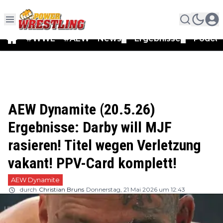
#WWE
#AEW
News
Ergebnisse
Podca
▼
▼
AEW Dynamite (20.5.26)
Ergebnisse: Darby will MJF
rasieren! Titel wegen Verletzung
vakant! PPV-Card komplett!
AEW Dynamite
durch
Christian Bruns
Donnerstag, 21 Mai 2026 um 12:43