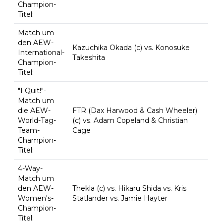
Champion-
Titel:
Match um
den AEW-
Kazuchika Okada (c) vs. Konosuke
International-
Takeshita
Champion-
Titel:
"I Quit!"-
Match um
die AEW-
FTR (Dax Harwood & Cash Wheeler)
World-Tag-
(c) vs. Adam Copeland & Christian
Team-
Cage
Champion-
Titel:
4-Way-
Match um
den AEW-
Thekla (c) vs. Hikaru Shida vs. Kris
Women's-
Statlander vs. Jamie Hayter
Champion-
Titel: