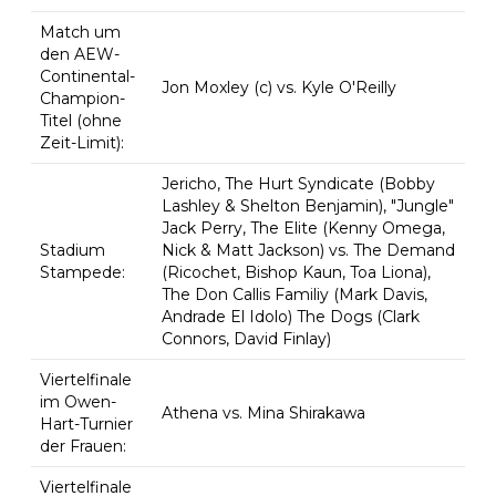
Match um
den AEW-
Continental-
Jon Moxley (c) vs. Kyle O'Reilly
Champion-
Titel (ohne
Zeit-Limit):
Jericho, The Hurt Syndicate (Bobby
Lashley & Shelton Benjamin), "Jungle"
Jack Perry, The Elite (Kenny Omega,
Stadium
Nick & Matt Jackson) vs. The Demand
Stampede:
(Ricochet, Bishop Kaun, Toa Liona),
The Don Callis Familiy (Mark Davis,
Andrade El Idolo) The Dogs (Clark
Connors, David Finlay)
Viertelfinale
im Owen-
Athena vs. Mina Shirakawa
Hart-Turnier
der Frauen:
Viertelfinale