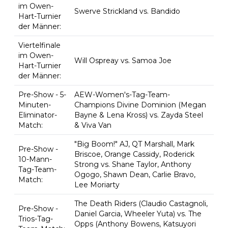
im Owen-
Swerve Strickland vs. Bandido
Hart-Turnier
der Männer:
Viertelfinale
im Owen-
Will Ospreay vs. Samoa Joe
Hart-Turnier
der Männer:
Pre-Show - 5-
AEW-Women's-Tag-Team-
Minuten-
Champions Divine Dominion (Megan
Eliminator-
Bayne & Lena Kross) vs. Zayda Steel
Match:
& Viva Van
"Big Boom!" AJ, QT Marshall, Mark
Pre-Show -
Briscoe, Orange Cassidy, Roderick
10-Mann-
Strong vs. Shane Taylor, Anthony
Tag-Team-
Ogogo, Shawn Dean, Carlie Bravo,
Match:
Lee Moriarty
The Death Riders (Claudio Castagnoli,
Pre-Show -
Daniel Garcia, Wheeler Yuta) vs. The
Trios-Tag-
Opps (Anthony Bowens, Katsuyori