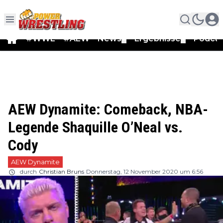
#WWE
#AEW
News
Ergebnisse
Podca
▼
▼
AEW Dynamite: Comeback, NBA-
Legende Shaquille O’Neal vs.
Cody
AEW Dynamite
durch
Christian Bruns
Donnerstag, 12 November 2020 um 6:56