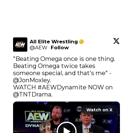
All Elite Wrestling
@
AEW
·
Follow
"Beating Omega once is one thing. 
Beating Omega twice takes 
someone special, and that's me" - 
@JonMoxley
.

WATCH 
#AEWDynamite
 NOW on 
@TNTDrama
.
Watch on X