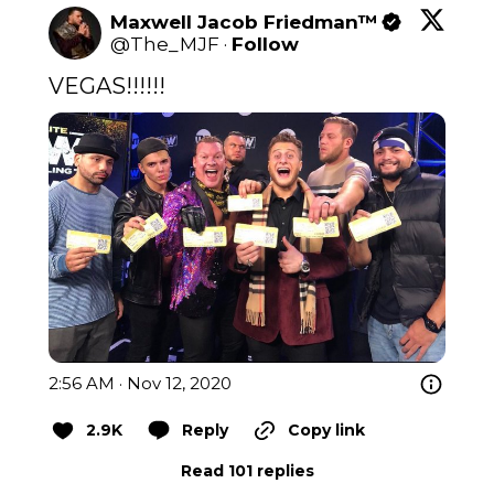
Maxwell Jacob Friedman™️
@
The_MJF
·
Follow
VEGAS!!!!!!
2:56 AM · Nov 12, 2020
2.9K
Reply
Copy link
Read 101 replies