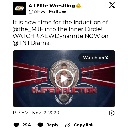
All Elite Wrestling
@
AEW
·
Follow
It is now time for the induction of 
@the_MJF
 into the Inner Circle!

WATCH 
#AEWDynamite
 NOW on 
@TNTDrama
.
Watch on X
1:57 AM · Nov 12, 2020
294
Reply
Copy link