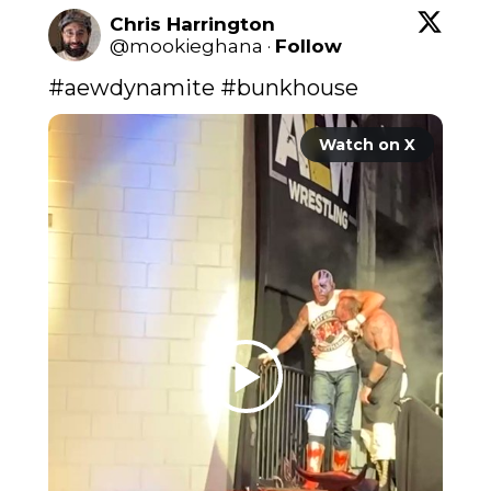
Chris Harrington
@
mookieghana
·
Follow
#aewdynamite
#bunkhouse
Watch on X