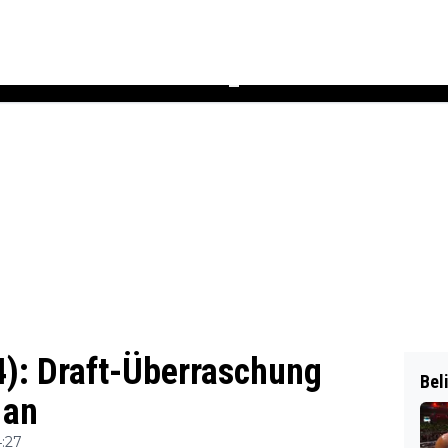
Podcast
Newsletter
Heft
▼
: Draft-Überraschung
Bel
 an
:27