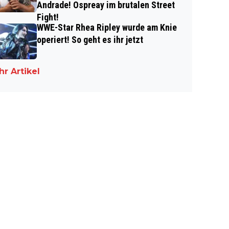
Andrade! Ospreay im brutalen Street
Fight!
WWE-Star Rhea Ripley wurde am Knie
operiert! So geht es ihr jetzt
r Artikel