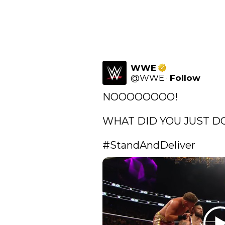
WWE
@
WWE
·
Follow
NOOOOOOOO!

WHAT DID YOU JUST DO,
#StandAndDeliver