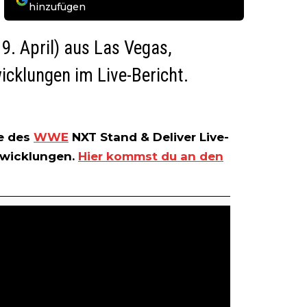
hinzufügen
. April) aus Las Vegas,
icklungen im Live-Bericht.
te des
WWE
NXT Stand & Deliver Live-
twicklungen.
Hier kommst du an den