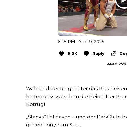
6:45 PM · Apr 19, 2025
9.0K
Reply
Cop
Read 272 
Während der Ringrichter das Brecheisen 
hinterrücks zwischen die Beine! Der Bru
Betrug!
„Stacks“ lief davon – und der DarkState
gegen Tony zum Sieg.