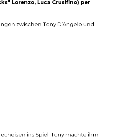
ks" Lorenzo, Luca Crusifino) per
ngen zwischen Tony D’Angelo und
.
recheisen ins Spiel. Tony machte ihm