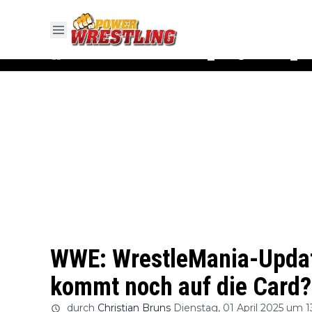
#WWE
#AEW
News
Ergebnisse
▼
▼
WWE: WrestleMania-Update
kommt noch auf die Card?
durch
Christian Bruns
Dienstag, 01 April 2025 um 1