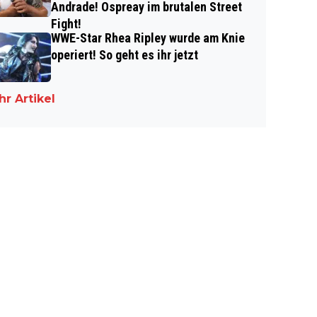
Andrade! Ospreay im brutalen Street
Fight!
WWE-Star Rhea Ripley wurde am Knie
operiert! So geht es ihr jetzt
r Artikel