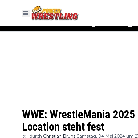
#WWE
#AEW
News
Ergebnisse
▼
▼
WWE: WrestleMania 2025 s
Location steht fest
durch
Christian Bruns
Samstag, 04 Mai 2024 um 2