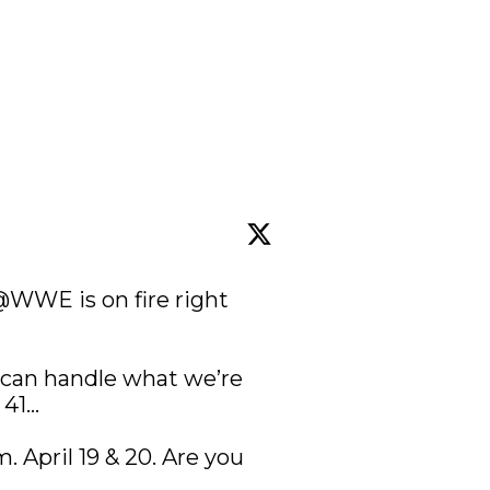
@WWE
 is on fire right 
 can handle what we’re 
 41…

dm
. April 19 & 20. Are you 