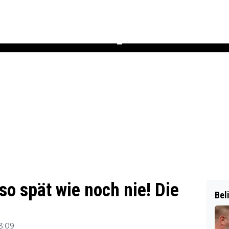
Podcast
Newsletter
Heft
▼
o spät wie noch nie! Die
Bel
3:09