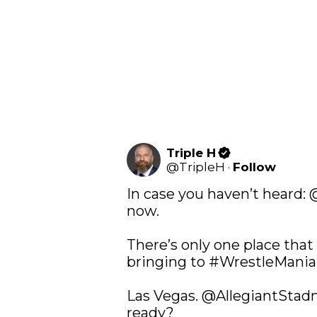
Triple H
@
TripleH
·
Follow
In case you haven’t heard: 
now. 

There’s only one place that
bringing to 
#WrestleMania
Las Vegas. 
@AllegiantSta
ready?