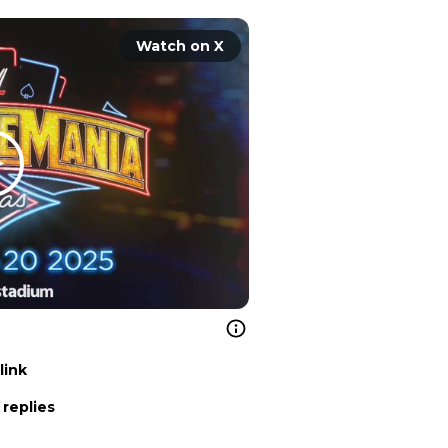
Watch on X
link
 replies