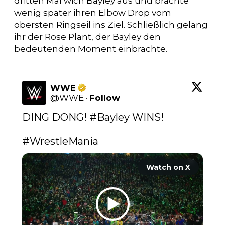
dritten Mal wich Bayley aus und brachte
wenig später ihren Elbow Drop vom
obersten Ringseil ins Ziel. Schließlich gelang
ihr der Rose Plant, der Bayley den
bedeutenden Moment einbrachte.
WWE
@
WWE
·
Follow
DING DONG! 
#Bayley
 WINS!

#WrestleMania
Watch on X