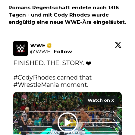
Romans Regentschaft endete nach 1316
Tagen - und mit Cody Rhodes wurde
endgültig eine neue WWE-Ära eingeläutet.
WWE
@
WWE
·
Follow
FINISHED. THE. STORY. ❤️

#CodyRhodes
 earned that 
#WrestleMania
 moment.
Watch on X