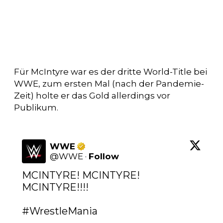
Für McIntyre war es der dritte World-Title bei
WWE, zum ersten Mal (nach der Pandemie-
Zeit) holte er das Gold allerdings vor
Publikum.
WWE
@
WWE
·
Follow
MCINTYRE! MCINTYRE! 
MCINTYRE!!!!

#WrestleMania