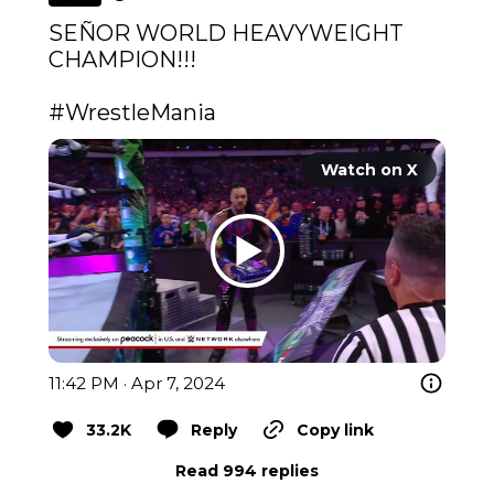
SEÑOR WORLD HEAVYWEIGHT 
CHAMPION!!!

#WrestleMania
Watch on X
11:42 PM · Apr 7, 2024
33.2K
Reply
Copy link
Read 994 replies