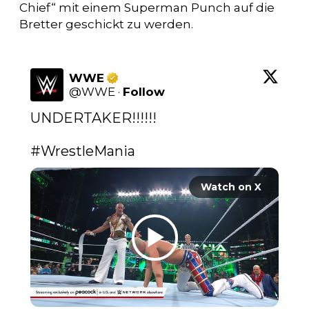
Chief“ mit einem Superman Punch auf die
Bretter geschickt zu werden.
WWE
@
WWE
·
Follow
UNDERTAKER!!!!!!

#WrestleMania
Watch on X