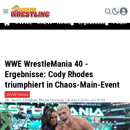
#WWE
#AEW
News
Ergebnisse
Podca
▼
▼
WWE WrestleMania 40 -
Ergebnisse: Cody Rhodes
triumphiert in Chaos-Main-Event
WWE News
durch
Christian Bruns
Montag, 08 April 2024 um 19:33