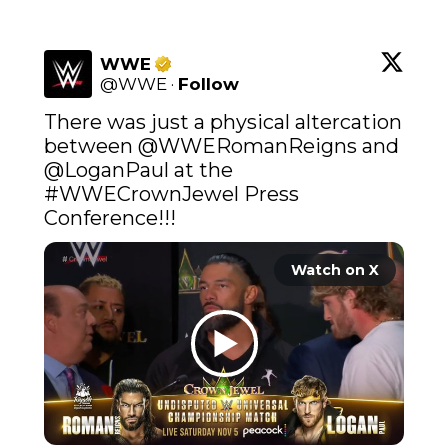
WWE
@
WWE
·
Follow
There was just a physical altercation 
between 
@WWERomanReigns
 and 
@LoganPaul
 at the 
#WWECrownJewel
 Press 
Conference!!!
Watch on X