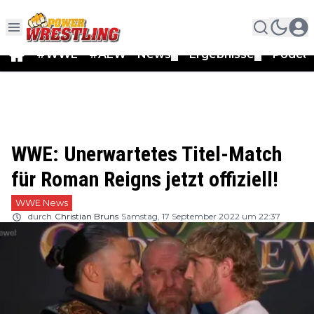
#WWE
#AEW
News
Ergebnisse
Podca
▼
▼
WWE: Unerwartetes Titel-Match
für Roman Reigns jetzt offiziell!
WWE News
durch
Christian Bruns
Samstag, 17 September 2022 um 22:37