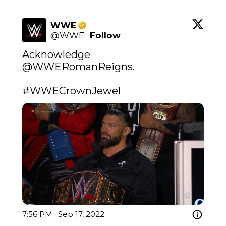
WWE
@
WWE
·
Follow
Acknowledge 
@WWERomanReigns
.

#WWECrownJewel
7:56 PM · Sep 17, 2022