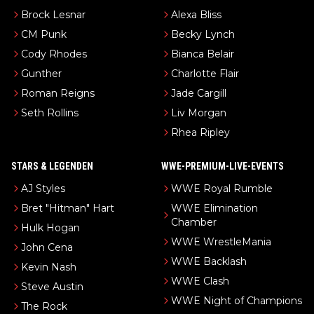
Brock Lesnar
Alexa Bliss
CM Punk
Becky Lynch
Cody Rhodes
Bianca Belair
Gunther
Charlotte Flair
Roman Reigns
Jade Cargill
Seth Rollins
Liv Morgan
Rhea Ripley
STARS & LEGENDEN
WWE-PREMIUM-LIVE-EVENTS
AJ Styles
WWE Royal Rumble
Bret "Hitman" Hart
WWE Elimination
Chamber
Hulk Hogan
WWE WrestleMania
John Cena
WWE Backlash
Kevin Nash
WWE Clash
Steve Austin
WWE Night of Champions
The Rock