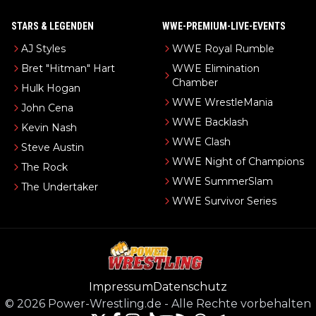
STARS & LEGENDEN
WWE-PREMIUM-LIVE-EVENTS
AJ Styles
WWE Royal Rumble
Bret "Hitman" Hart
WWE Elimination
Chamber
Hulk Hogan
WWE WrestleMania
John Cena
WWE Backlash
Kevin Nash
WWE Clash
Steve Austin
WWE Night of Champions
The Rock
WWE SummerSlam
The Undertaker
WWE Survivor Series
Impressum
Datenschutz
©
2026
Power-Wrestling.de
-
Alle Rechte vorbehalten