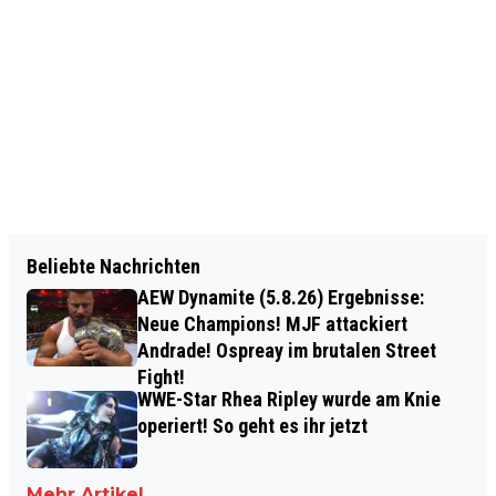
Beliebte Nachrichten
AEW Dynamite (5.8.26) Ergebnisse:
Neue Champions! MJF attackiert
Andrade! Ospreay im brutalen Street
Fight!
WWE-Star Rhea Ripley wurde am Knie
operiert! So geht es ihr jetzt
Mehr Artikel