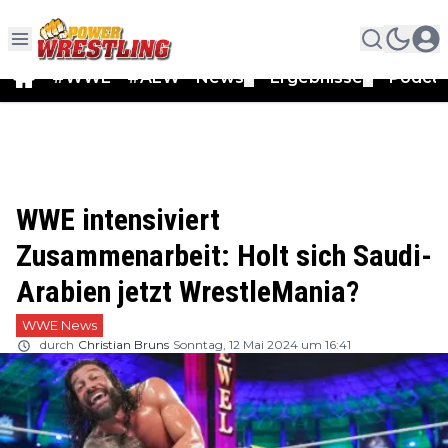
#WWE
#AEW
News
Ergebnisse
Podca
▼
▼
WWE intensiviert
Zusammenarbeit: Holt sich Saudi-
Arabien jetzt WrestleMania?
WWE News
durch
Christian Bruns
Sonntag, 12 Mai 2024 um 16:41