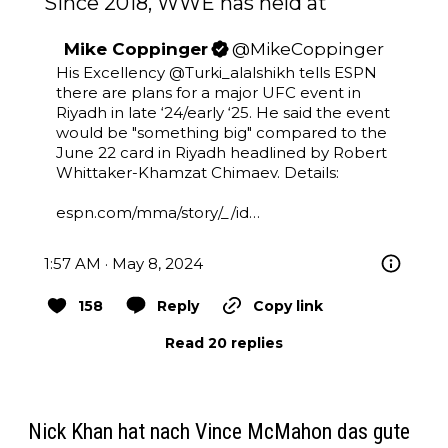
Since 2018, WWE has held at
Mike Coppinger
@
MikeCoppinger
His Excellency 
@Turki_alalshikh
 tells ESPN 
there are plans for a major UFC event in 
Riyadh in late ‘24/early ‘25. He said the event 
would be "something big" compared to the 
June 22 card in Riyadh headlined by Robert 
Whittaker-Khamzat Chimaev. Details:

espn.com/mma/story/_/id…
1:57 AM · May 8, 2024
158
Reply
Copy link
Read 20 replies
Nick Khan hat nach Vince McMahon das gute