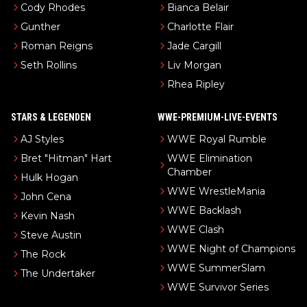
Cody Rhodes
Bianca Belair
Gunther
Charlotte Flair
Roman Reigns
Jade Cargill
Seth Rollins
Liv Morgan
Rhea Ripley
STARS & LEGENDEN
WWE-PREMIUM-LIVE-EVENTS
AJ Styles
WWE Royal Rumble
Bret "Hitman" Hart
WWE Elimination
Chamber
Hulk Hogan
WWE WrestleMania
John Cena
WWE Backlash
Kevin Nash
WWE Clash
Steve Austin
WWE Night of Champions
The Rock
WWE SummerSlam
The Undertaker
WWE Survivor Series