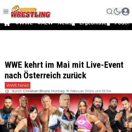
#WWE
#AEW
News
Ergebnisse
Podca
▼
▼
WWE kehrt im Mai mit Live-Event
nach Österreich zurück
WWE News
durch
Christian Bruns
Montag, 19 Februar 2024 um 13:04