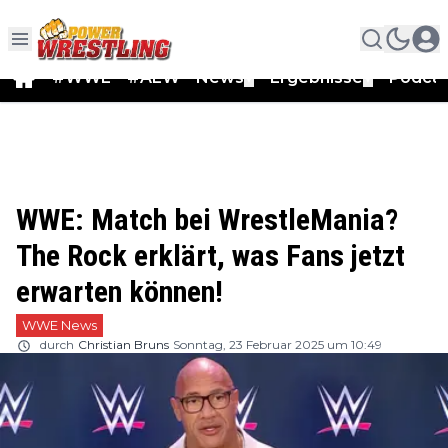
#WWE
#AEW
News
Ergebnisse
Podca
▼
▼
WWE: Match bei WrestleMania?
The Rock erklärt, was Fans jetzt
erwarten können!
WWE News
durch
Christian Bruns
Sonntag, 23 Februar 2025 um 10:49