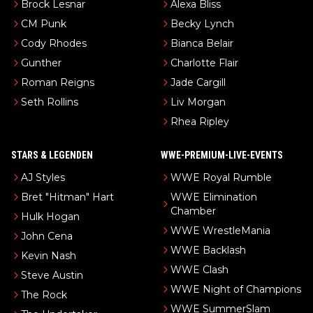
Brock Lesnar
Alexa Bliss
CM Punk
Becky Lynch
Cody Rhodes
Bianca Belair
Gunther
Charlotte Flair
Roman Reigns
Jade Cargill
Seth Rollins
Liv Morgan
Rhea Ripley
STARS & LEGENDEN
WWE-PREMIUM-LIVE-EVENTS
AJ Styles
WWE Royal Rumble
Bret "Hitman" Hart
WWE Elimination
Chamber
Hulk Hogan
WWE WrestleMania
John Cena
WWE Backlash
Kevin Nash
WWE Clash
Steve Austin
WWE Night of Champions
The Rock
WWE SummerSlam