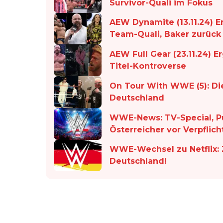
Survivor-Quali im Fokus
AEW Dynamite (13.11.24) E
Team-Quali, Baker zurück
AEW Full Gear (23.11.24) E
Titel-Kontroverse
On Tour With WWE (5): Di
Deutschland
WWE-News: TV-Special, P
Österreicher vor Verpflic
WWE-Wechsel zu Netflix: Z
Deutschland!