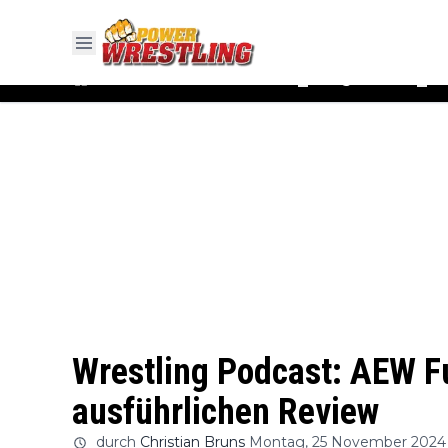
#WWE
#AEW
News
Ergebnisse
▼
▼
Wrestling Podcast: AEW F
ausführlichen Review
durch
Christian Bruns
Montag, 25 November 2024