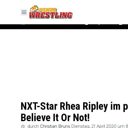
#WWE
#AEW
News
Ergebnisse
▼
▼
NXT-Star Rhea Ripley im p
Believe It Or Not!
durch
Christian Bruns
Dienstag, 21 April 2020 um 8